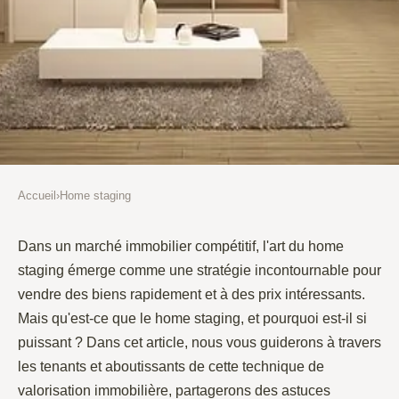
Accueil
›
Home staging
HOME STAGING
Comprendre le Home Staging :
Dans un marché immobilier compétitif, l'art du home
staging émerge comme une stratégie incontournable pour
Valoriser Votre Propriété Pour
vendre des biens rapidement et à des prix intéressants.
Vendre Plus Vite
Mais qu'est-ce que le home staging, et pourquoi est-il si
puissant ? Dans cet article, nous vous guiderons à travers
Juliette
•
10 février 2022
•
5 min de lecture
les tenants et aboutissants de cette technique de
valorisation immobilière, partagerons des astuces